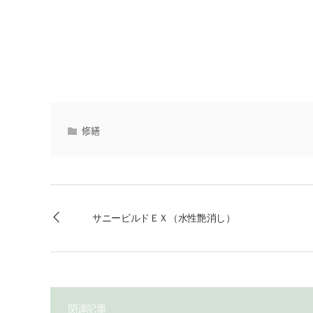
修繕
サニービルドＥＸ（水性艶消し）
関連記事