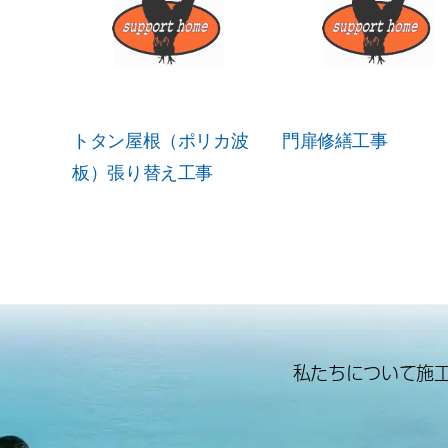
トタン屋根（ポリカ波
門扉修繕工事
板）張り替え工事
私たちについて
施