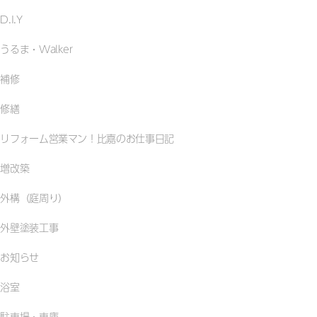
D.I.Y
うるま・Walker
補修
修繕
リフォーム営業マン！比嘉のお仕事日記
増改築
外構（庭周り）
外壁塗装工事
お知らせ
浴室
駐車場・車庫