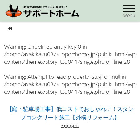
Menu
Warning
: Undefined array key 0 in
/home/ayakikaku03/supporthome.jp/public_html/wp-
content/themes/story_tcd041/single.php
on line
28
Warning
: Attempt to read property "slug" on null in
/home/ayakikaku03/supporthome.jp/public_html/wp-
content/themes/story_tcd041/single.php
on line
28
【庭・駐車場工事】低コストでおしゃれに！スタン
プコンクリート施工【外構リフォーム】
2026.04.21