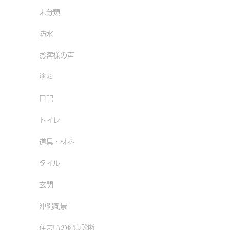
未分類
防水
お客様の声
塗料
日記
トイレ
道具・材料
タイル
玄関
沖縄風景
住まいの健康診断