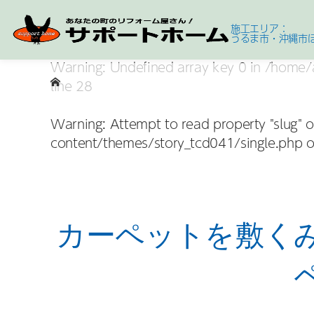
施工エリア：
うるま市・沖縄市
Warning
: Undefined array key 0 in
/home/a
line
28
Warning
: Attempt to read property "slug" o
content/themes/story_tcd041/single.php
o
カーペットを敷く