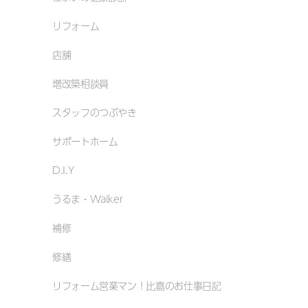
リフォーム
店舗
増改築相談員
スタッフのつぶやき
サポートホーム
D.I.Y
うるま・Walker
補修
修繕
リフォーム営業マン！比嘉のお仕事日記