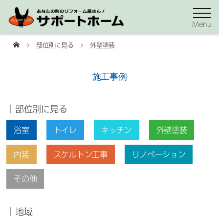
Menu
部位別に見る
外壁塗装
施工事例
｜部位別に見る
浴室
トイレ
キッチン
外壁塗装
内装
スケルトン工事
リノベーション
その他
｜地域